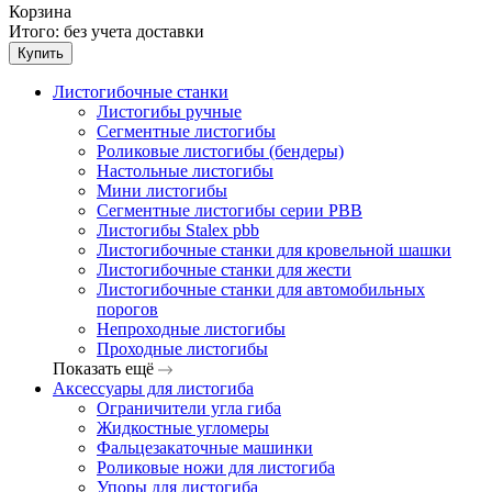
Корзина
Итого:
без учета доставки
Купить
Листогибочные станки
Листогибы ручные
Сегментные листогибы
Роликовые листогибы (бендеры)
Настольные листогибы
Мини листогибы
Сегментные листогибы серии PBB
Листогибы Stalex pbb
Листогибочные станки для кровельной шашки
Листогибочные станки для жести
Листогибочные станки для автомобильных
порогов
Непроходные листогибы
Проходные листогибы
Показать ещё
Аксессуары для листогиба
Ограничители угла гиба
Жидкостные угломеры
Фальцезакаточные машинки
Роликовые ножи для листогиба
Упоры для листогиба