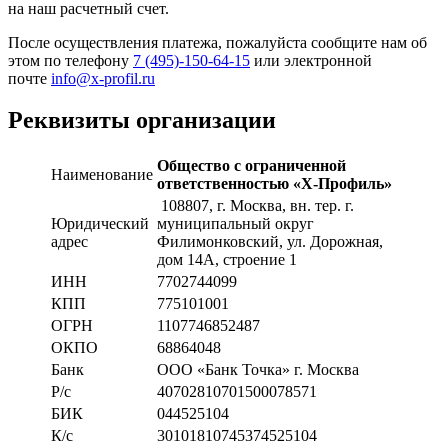
на наш расчетный счет.
После осуществления платежа, пожалуйста сообщите нам об
этом по телефону
7 (495)-150-64-15
или электронной
почте
info@x-profil.ru
Реквизиты организации
Общество с ограниченной
Наименование
ответственностью «Х-Профиль»
108807
, г. Москва,
вн. тер. г.
Юридический
муниципальный округ
адрес
Филимонковский, ул. Дорожная
,
дом 14А, строение 1
ИНН
7702744099
КПП
775101001
ОГРН
1107746852487
ОКПО
68864048
Банк
ООО «Банк Точка» г. Москва
Р/с
40702810701500078571
БИК
044525104
К/с
30101810745374525104