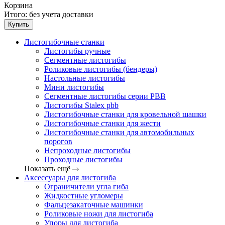
Корзина
Итого:
без учета доставки
Купить
Листогибочные станки
Листогибы ручные
Сегментные листогибы
Роликовые листогибы (бендеры)
Настольные листогибы
Мини листогибы
Сегментные листогибы серии PBB
Листогибы Stalex pbb
Листогибочные станки для кровельной шашки
Листогибочные станки для жести
Листогибочные станки для автомобильных
порогов
Непроходные листогибы
Проходные листогибы
Показать ещё
Аксессуары для листогиба
Ограничители угла гиба
Жидкостные угломеры
Фальцезакаточные машинки
Роликовые ножи для листогиба
Упоры для листогиба