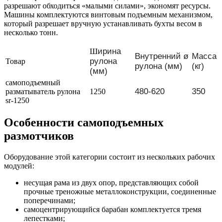
разрешают обходиться «малыми силами», экономят ресурсы.
Машины комплектуются винтовым подъемным механизмом,
который разрешает вручную устанавливать бухты весом в
несколько тонн.
ирина
Ш
Внутренний ø
Масса
рулона
Товар
рулона (мм)
(кг)
(мм)
самоподъемный
480-620
350
разматыватель рулона
1250
sr-1250
Особенности самоподъемных
размотчиков
Оборудование этой категории состоит из нескольких рабочих
модулей:
несущая рама из двух опор, представляющих собой
прочные треножные металлоконструкции, соединенные
поперечинами;
самоцентрирующийся барабан комплектуется тремя
лепестками;