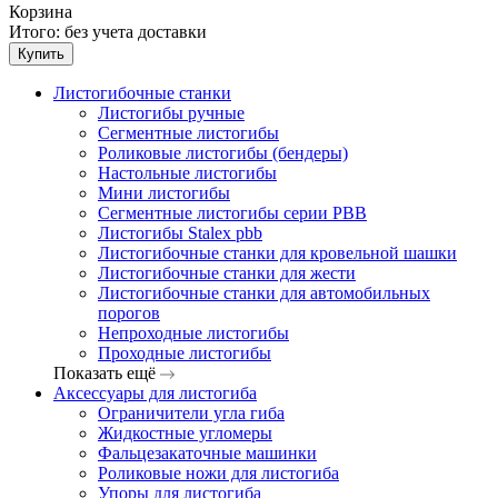
Корзина
Итого:
без учета доставки
Купить
Листогибочные станки
Листогибы ручные
Сегментные листогибы
Роликовые листогибы (бендеры)
Настольные листогибы
Мини листогибы
Сегментные листогибы серии PBB
Листогибы Stalex pbb
Листогибочные станки для кровельной шашки
Листогибочные станки для жести
Листогибочные станки для автомобильных
порогов
Непроходные листогибы
Проходные листогибы
Показать ещё
Аксессуары для листогиба
Ограничители угла гиба
Жидкостные угломеры
Фальцезакаточные машинки
Роликовые ножи для листогиба
Упоры для листогиба