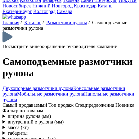
Москва
Казахстан
Беларусь
Тюмень
Санкт-Петербург
Иркутск
Новосибирск
Нижний Новгород
Краснодар
Казань
Екатеринбург
Волгоград
Самара
Главная
/
Каталог
/
Размотчики рулона
/
Самоподъемные
размотчики рулона
Посмотрите видеообращение руководителя компании
Самоподъемные размотчики
рулона
Двухопорные размотчики рулона
Консольные размотчики
рулона
Мобильные размотчики рулона
Напольные размотчики
рулона
Самый продаваемый
Топ продаж
Спецпредложения
Новинка
Фильтр по товарам
ширина рулона (мм)
внутренний ø рулона (мм)
масса (кг)
габариты
грузоподъемность (кг)