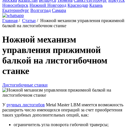
Москва
Казахстан
Беларусь
Тюмень
Санкт-Петербург
Иркутск
Новосибирск
Нижний Новгород
Краснодар
Казань
Екатеринбург
Волгоград
Самара
Главная
/
Статьи
/
Ножной механизм управления прижимной
балкой на листогибочном станке
Ножной механизм
управления прижимной
балкой на листогибочном
станке
Листогибочные станки
У
ручных листогибов
Metal Master LBM имеется возможность
расширить число имеющихся операций за счет приобретения
таких удобных дополнительных опций, как:
ограничитель угла поворота гибочной траверсы;