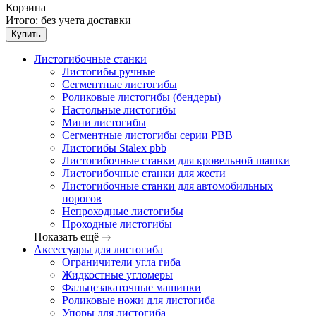
Корзина
Итого:
без учета доставки
Купить
Листогибочные станки
Листогибы ручные
Сегментные листогибы
Роликовые листогибы (бендеры)
Настольные листогибы
Мини листогибы
Сегментные листогибы серии PBB
Листогибы Stalex pbb
Листогибочные станки для кровельной шашки
Листогибочные станки для жести
Листогибочные станки для автомобильных
порогов
Непроходные листогибы
Проходные листогибы
Показать ещё
Аксессуары для листогиба
Ограничители угла гиба
Жидкостные угломеры
Фальцезакаточные машинки
Роликовые ножи для листогиба
Упоры для листогиба