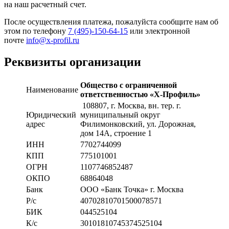
на наш расчетный счет.
После осуществления платежа, пожалуйста сообщите нам об
этом по телефону
7 (495)-150-64-15
или электронной
почте
info@x-profil.ru
Реквизиты организации
Общество с ограниченной
Наименование
ответственностью «Х-Профиль»
108807
, г. Москва,
вн. тер. г.
Юридический
муниципальный округ
адрес
Филимонковский, ул. Дорожная
,
дом 14А, строение 1
ИНН
7702744099
КПП
775101001
ОГРН
1107746852487
ОКПО
68864048
Банк
ООО «Банк Точка» г. Москва
Р/с
40702810701500078571
БИК
044525104
К/с
30101810745374525104