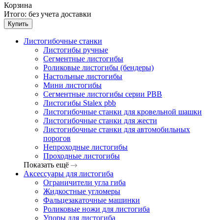
Корзина
Итого:
без учета доставки
Купить
Листогибочные станки
Листогибы ручные
Сегментные листогибы
Роликовые листогибы (бендеры)
Настольные листогибы
Мини листогибы
Сегментные листогибы серии PBB
Листогибы Stalex pbb
Листогибочные станки для кровельной шашки
Листогибочные станки для жести
Листогибочные станки для автомобильных
порогов
Непроходные листогибы
Проходные листогибы
Показать ещё
Аксессуары для листогиба
Ограничители угла гиба
Жидкостные угломеры
Фальцезакаточные машинки
Роликовые ножи для листогиба
Упоры для листогиба