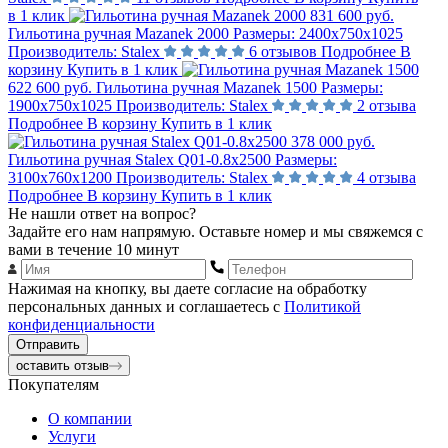
в 1 клик
831 600 руб.
Гильотина ручная Mazanek 2000
Размеры:
2400х750х1025
Производитель:
Stalex
6 отзывов
Подробнее
В
корзину
Купить в 1 клик
622 600 руб.
Гильотина ручная Mazanek 1500
Размеры:
1900х750х1025
Производитель:
Stalex
2 отзыва
Подробнее
В корзину
Купить в 1 клик
378 000 руб.
Гильотина ручная Stalex Q01-0.8x2500
Размеры:
3100х760х1200
Производитель:
Stalex
4 отзыва
Подробнее
В корзину
Купить в 1 клик
Не нашли ответ на вопрос?
Задайте его нам напрямую. Оставьте номер и мы свяжемся с
вами в течение 10 минут
Нажимая на кнопку, вы даете согласие на обработку
персональных данных и соглашаетесь с
Политикой
конфиденциальности
Отправить
оставить отзыв
Покупателям
О компании
Услуги