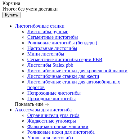
Корзина
Итого:
без учета доставки
Купить
Листогибочные станки
Листогибы ручные
Сегментные листогибы
Роликовые листогибы (бендеры)
Настольные листогибы
Мини листогибы
Сегментные листогибы серии PBB
Листогибы Stalex pbb
Листогибочные станки для кровельной шашки
Листогибочные станки для жести
Листогибочные станки для автомобильных
порогов
Непроходные листогибы
Проходные листогибы
Показать ещё
Аксессуары для листогиба
Ограничители угла гиба
Жидкостные угломеры
Фальцезакаточные машинки
Роликовые ножи для листогиба
Упоры для листогиба