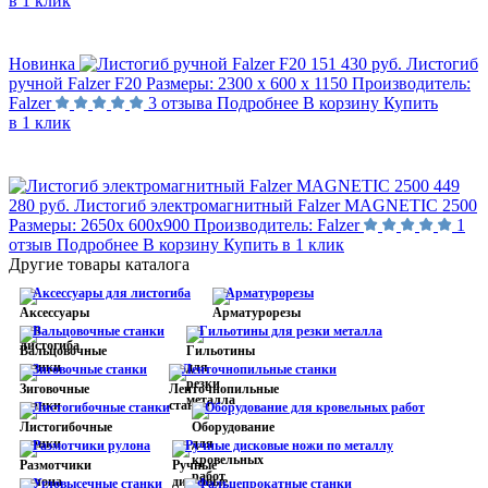
в 1 клик
Новинка
151 430 руб.
Листогиб
ручной Falzer F20
Размеры:
2300 х 600 х 1150
Производитель:
Falzer
3 отзыва
Подробнее
В корзину
Купить
в 1 клик
449
280 руб.
Листогиб электромагнитный Falzer MAGNETIC 2500
Размеры:
2650х 600х900
Производитель:
Falzer
1
отзыв
Подробнее
В корзину
Купить в 1 клик
Другие товары каталога
Аксессуары для листогиба
Арматурорезы
Вальцовочные станки
Гильотины для резки металла
Зиговочные станки
Ленточнопильные станки
Листогибочные станки
Оборудование для кровельных работ
Размотчики рулона
Ручные дисковые ножи по металлу
Угловысечные станки
Фальцепрокатные станки