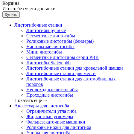
Корзина
Итого:
без учета доставки
Купить
Листогибочные станки
Листогибы ручные
Сегментные листогибы
Роликовые листогибы (бендеры)
Настольные листогибы
Мини листогибы
Сегментные листогибы серии PBB
Листогибы Stalex pbb
Листогибочные станки для кровельной шашки
Листогибочные станки для жести
Листогибочные станки для автомобильных
порогов
Непроходные листогибы
Проходные листогибы
Показать ещё
Аксессуары для листогиба
Ограничители угла гиба
Жидкостные угломеры
Фальцезакаточные машинки
Роликовые ножи для листогиба
Упоры для листогиба