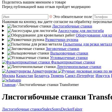
Поделитесь вашим мнением о товаре
Перед публикацией ваш отзыв пройдет модерацию
Это обязательное поле
Нажимая на кнопку, вы даете согласие на обработку персональ
Листогибочные станки
Аксессуары для листогиба
Оборудование для к
Размотчики рулона
Гильотины для резки металл
Зиговочные станки
Вальцовочные станки
Угловысечные станки
Фальцепрокатные станки
Ленточнопильные станки
Арматурорезы
Москва
Казахстан
Беларусь
Тюмень
Санкт-Петербург
Иркутск
Главная
/
Листогибочные станки Transformer
Листогибочные станки Transf
Листогибочные станки
Stalex
Sorex
Decker
Falzer