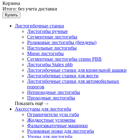
Корзина
Итого:
без учета доставки
Купить
Листогибочные станки
Листогибы ручные
Сегментные листогибы
Роликовые листогибы (бендеры)
Настольные листогибы
Мини листогибы
Сегментные листогибы серии PBB
Листогибы Stalex pbb
Листогибочные станки для кровельной шашки
Листогибочные станки для жести
Листогибочные станки для автомобильных
порогов
Непроходные листогибы
Проходные листогибы
Показать ещё
Аксессуары для листогиба
Ограничители угла гиба
Жидкостные угломеры
Фальцезакаточные машинки
Роликовые ножи для листогиба
Упоры для листогиба