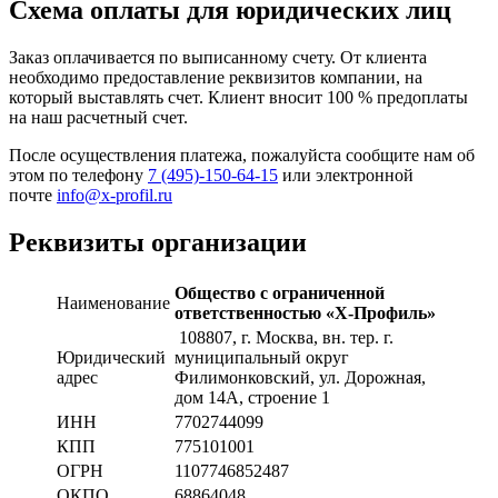
Схема оплаты для юридических лиц
Заказ оплачивается по выписанному счету. От клиента
необходимо предоставление реквизитов компании, на
который выставлять счет. Клиент вносит 100 % предоплаты
на наш расчетный счет.
После осуществления платежа, пожалуйста сообщите нам об
этом по телефону
7 (495)-150-64-15
или электронной
почте
info@x-profil.ru
Реквизиты организации
Общество с ограниченной
Наименование
ответственностью «Х-Профиль»
108807
, г. Москва,
вн. тер. г.
Юридический
муниципальный округ
адрес
Филимонковский, ул. Дорожная
,
дом 14А, строение 1
ИНН
7702744099
КПП
775101001
ОГРН
1107746852487
ОКПО
68864048