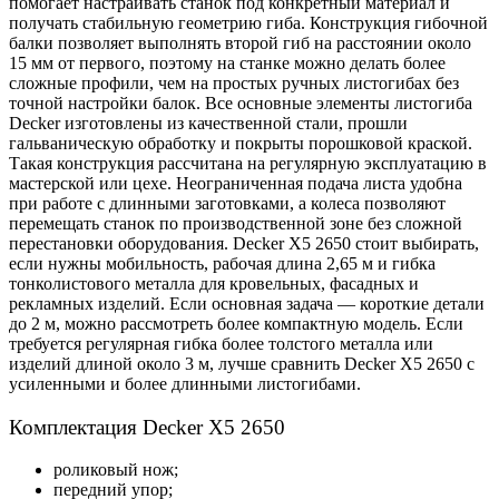
помогает настраивать станок под конкретный материал и
получать стабильную геометрию гиба. Конструкция гибочной
балки позволяет выполнять второй гиб на расстоянии около
15 мм от первого, поэтому на станке можно делать более
сложные профили, чем на простых ручных листогибах без
точной настройки балок.
Все основные элементы листогиба
Decker изготовлены из качественной стали, прошли
гальваническую обработку и покрыты порошковой краской.
Такая конструкция рассчитана на регулярную эксплуатацию в
мастерской или цехе. Неограниченная подача листа удобна
при работе с длинными заготовками, а колеса позволяют
перемещать станок по производственной зоне без сложной
перестановки оборудования.
Decker X5 2650 стоит выбирать,
если нужны мобильность, рабочая длина 2,65 м и гибка
тонколистового металла для кровельных, фасадных и
рекламных изделий. Если основная задача — короткие детали
до 2 м, можно рассмотреть более компактную модель. Если
требуется регулярная гибка более толстого металла или
изделий длиной около 3 м, лучше сравнить Decker X5 2650 с
усиленными и более длинными листогибами.
Комплектация Decker X5 2650
роликовый нож;
передний упор;