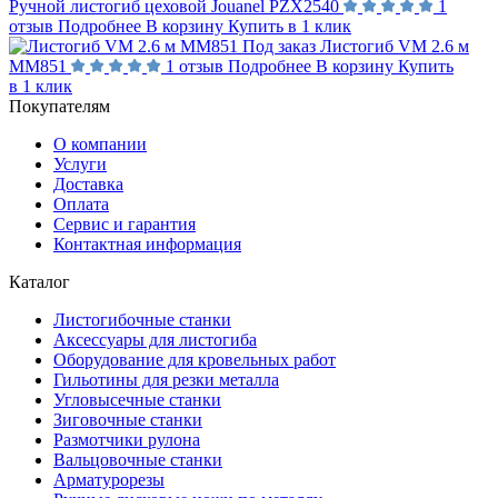
Ручной листогиб цеховой Jouanel PZX2540
1
отзыв
Подробнее
В корзину
Купить в 1 клик
Под заказ
Листогиб VM 2.6 м
MM851
1 отзыв
Подробнее
В корзину
Купить
в 1 клик
Покупателям
О компании
Услуги
Доставка
Оплата
Сервис и гарантия
Контактная информация
Каталог
Листогибочные станки
Аксессуары для листогиба
Оборудование для кровельных работ
Гильотины для резки металла
Угловысечные станки
Зиговочные станки
Размотчики рулона
Вальцовочные станки
Арматурорезы