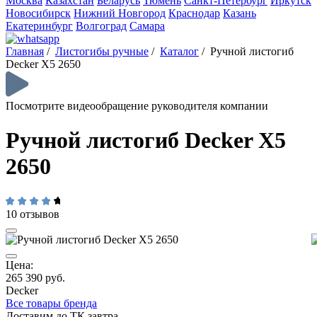
Москва
Казахстан
Беларусь
Тюмень
Санкт-Петербург
Иркутск
Новосибирск
Нижний Новгород
Краснодар
Казань
Екатеринбург
Волгоград
Самара
Главная
/
Листогибы ручные
/
Каталог
/
Ручной листогиб
Decker X5 2650
Посмотрите видеообращение руководителя компании
Ручной листогиб Decker X5
2650
10 отзывов
Цена:
265 390 руб.
Decker
Все товары бренда
Доставим до ТК завтра