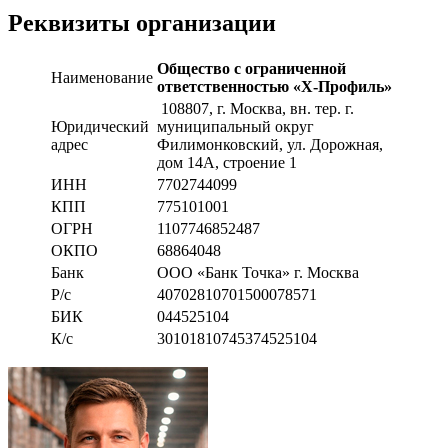
Реквизиты организации
Общество с ограниченной
Наименование
ответственностью «Х-Профиль»
108807
, г. Москва,
вн. тер. г.
Юридический
муниципальный округ
адрес
Филимонковский, ул. Дорожная
,
дом 14А, строение 1
ИНН
7702744099
КПП
775101001
ОГРН
1107746852487
ОКПО
68864048
Банк
ООО «Банк Точка» г. Москва
Р/с
40702810701500078571
БИК
044525104
К/с
30101810745374525104