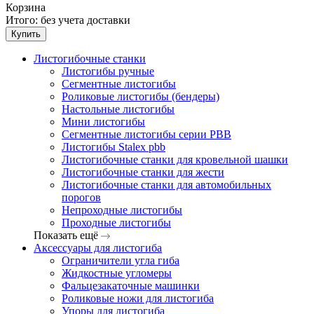
Корзина
Итого:
без учета доставки
Купить
Листогибочные станки
Листогибы ручные
Сегментные листогибы
Роликовые листогибы (бендеры)
Настольные листогибы
Мини листогибы
Сегментные листогибы серии PBB
Листогибы Stalex pbb
Листогибочные станки для кровельной шашки
Листогибочные станки для жести
Листогибочные станки для автомобильных
порогов
Непроходные листогибы
Проходные листогибы
Показать ещё
Аксессуары для листогиба
Ограничители угла гиба
Жидкостные угломеры
Фальцезакаточные машинки
Роликовые ножи для листогиба
Упоры для листогиба