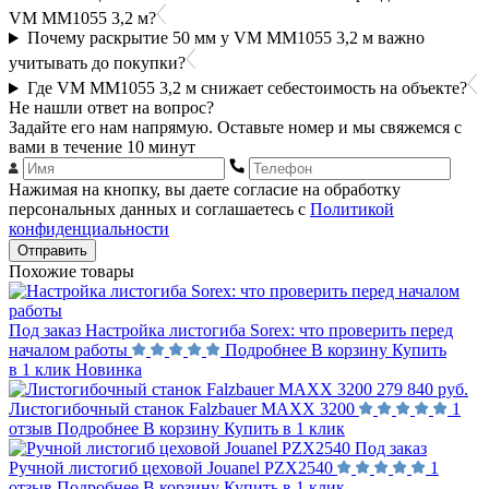
VM MM1055 3,2 м?
Почему раскрытие 50 мм у VM MM1055 3,2 м важно
учитывать до покупки?
Где VM MM1055 3,2 м снижает себестоимость на объекте?
Не нашли ответ на вопрос?
Задайте его нам напрямую. Оставьте номер и мы свяжемся с
вами в течение 10 минут
Нажимая на кнопку, вы даете согласие на обработку
персональных данных и соглашаетесь с
Политикой
конфиденциальности
Отправить
Похожие товары
Под заказ
Настройка листогиба Sorex: что проверить перед
началом работы
Подробнее
В корзину
Купить
в 1 клик
Новинка
279 840 руб.
Листогибочный станок Falzbauer MAXX 3200
1
отзыв
Подробнее
В корзину
Купить в 1 клик
Под заказ
Ручной листогиб цеховой Jouanel PZX2540
1
отзыв
Подробнее
В корзину
Купить в 1 клик