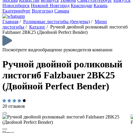
Москва
Казахстан
Беларусь
Тюмень
Санкт-Петербург
Иркутск
Новосибирск
Нижний Новгород
Краснодар
Казань
Екатеринбург
Волгоград
Самара
Главная
/
Роликовые листогибы (бендеры)
/
Мини
листогибы
/
Каталог
/
Ручной двойной роликовый листогиб
Falzbauer 2BK25 (Двойной Perfect Bender)
Посмотрите видеообращение руководителя компании
Ручной двойной роликовый
листогиб Falzbauer 2BK25
(Двойной Perfect Bender)
20 отзывов
Цена: