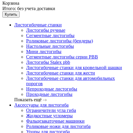
Корзина
Итого:
без учета доставки
Купить
Листогибочные станки
Листогибы ручные
Сегментные листогибы
Роликовые листогибы (бендеры)
Настольные листогибы
Мини листогибы
Сегментные листогибы серии PBB
Листогибы Stalex pbb
Листогибочные станки для кровельной шашки
Листогибочные станки для жести
Листогибочные станки для автомобильных
порогов
Непроходные листогибы
Проходные листогибы
Показать ещё
Аксессуары для листогиба
Ограничители угла гиба
Жидкостные угломеры
Фальцезакаточные машинки
Роликовые ножи для листогиба
Упоры для листогиба