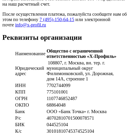
на наш расчетный счет.
После осуществления платежа, пожалуйста сообщите нам об
этом по телефону
7 (495)-150-64-15
или электронной
почте
info@x-profil.ru
Реквизиты организации
Общество с ограниченной
Наименование
ответственностью «Х-Профиль»
108807
, г. Москва,
вн. тер. г.
Юридический
муниципальный округ
адрес
Филимонковский, ул. Дорожная
,
дом 14А, строение 1
ИНН
7702744099
КПП
775101001
ОГРН
1107746852487
ОКПО
68864048
Банк
ООО «Банк Точка» г. Москва
Р/с
40702810701500078571
БИК
044525104
К/с
30101810745374525104