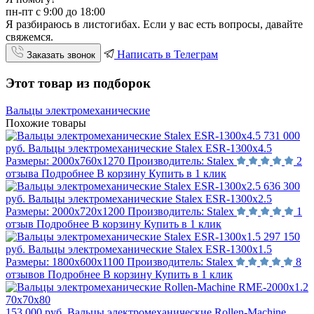
пн-пт с 9:00 до 18:00
Я разбираюсь в листогибах. Если у вас есть вопросы, давайте
свяжемся.
Написать в Телеграм
Заказать звонок
Этот товар из подборок
Вальцы электромеханические
Похожие товары
731 000
руб.
Вальцы электромеханические Stalex ESR-1300х4.5
Размеры:
2000х760х1270
Производитель:
Stalex
2
отзыва
Подробнее
В корзину
Купить в 1 клик
636 300
руб.
Вальцы электромеханические Stalex ESR-1300х2.5
Размеры:
2000х720х1200
Производитель:
Stalex
1
отзыв
Подробнее
В корзину
Купить в 1 клик
297 150
руб.
Вальцы электромеханические Stalex ESR-1300х1.5
Размеры:
1800х600х1100
Производитель:
Stalex
8
отзывов
Подробнее
В корзину
Купить в 1 клик
153 000 руб.
Вальцы электромеханические Rollen-Machine