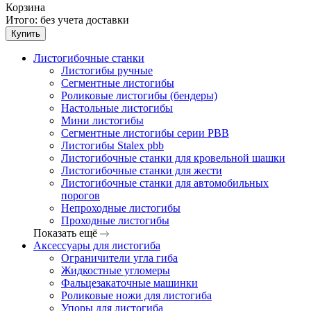
Корзина
Итого:
без учета доставки
Купить
Листогибочные станки
Листогибы ручные
Сегментные листогибы
Роликовые листогибы (бендеры)
Настольные листогибы
Мини листогибы
Сегментные листогибы серии PBB
Листогибы Stalex pbb
Листогибочные станки для кровельной шашки
Листогибочные станки для жести
Листогибочные станки для автомобильных
порогов
Непроходные листогибы
Проходные листогибы
Показать ещё
Аксессуары для листогиба
Ограничители угла гиба
Жидкостные угломеры
Фальцезакаточные машинки
Роликовые ножи для листогиба
Упоры для листогиба