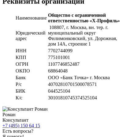
Реквизиты организации
Общество с ограниченной
Наименование
ответственностью «Х-Профиль»
108807
, г. Москва,
вн. тер. г.
Юридический
муниципальный округ
адрес
Филимонковский, ул. Дорожная
,
дом 14А, строение 1
ИНН
7702744099
КПП
775101001
ОГРН
1107746852487
ОКПО
68864048
Банк
ООО «Банк Точка» г. Москва
Р/с
40702810701500078571
БИК
044525104
К/с
30101810745374525104
Роман
Консультант
+7 (495) 150 64 15
Есть вопросы?
Я помогу!