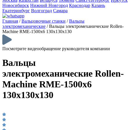
Москва
Казахстан
Беларусь
Тюмень
Санкт-Петербург
Иркутск
Новосибирск
Нижний Новгород
Краснодар
Казань
Екатеринбург
Волгоград
Самара
Главная
/
Вальцовочные станки
/
Вальцы
электромеханические
/
Вальцы электромеханические Rollen-
Machine RME-1500х6 130х130х130
Посмотрите видеообращение руководителя компании
Вальцы
электромеханические Rollen-
Machine RME-1500х6
130х130х130