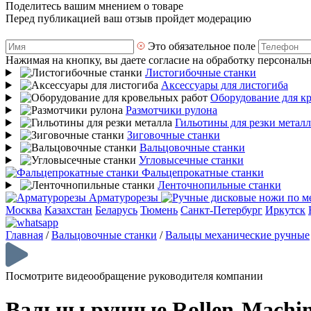
Поделитесь вашим мнением о товаре
Перед публикацией ваш отзыв пройдет модерацию
Это обязательное поле
Нажимая на кнопку, вы даете согласие на обработку персональ
Листогибочные станки
Аксессуары для листогиба
Оборудование для к
Размотчики рулона
Гильотины для резки металл
Зиговочные станки
Вальцовочные станки
Угловысечные станки
Фальцепрокатные станки
Ленточнопильные станки
Арматурорезы
Москва
Казахстан
Беларусь
Тюмень
Санкт-Петербург
Иркутск
Главная
/
Вальцовочные станки
/
Вальцы механические ручные
Посмотрите видеообращение руководителя компании
Вальцы ручные Rollen-Machin